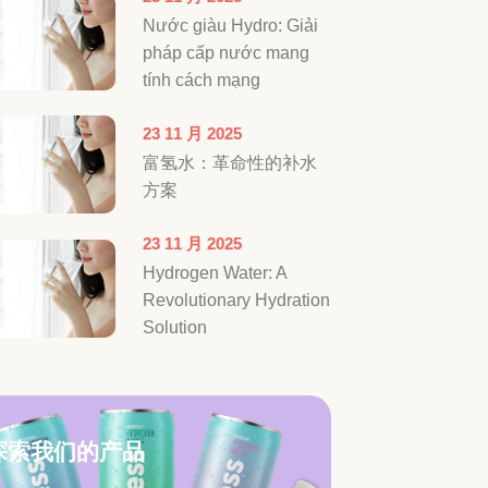
Nước giàu Hydro: Giải
pháp cấp nước mang
tính cách mạng
23 11 月 2025
富氢水：革命性的补水
方案
23 11 月 2025
Hydrogen Water: A
Revolutionary Hydration
Solution
探索我们的产品